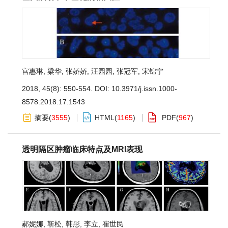
宫惠琳
,
梁华
,
张娇娇
,
汪园园
,
张冠军
,
宋锦宁
2018, 45(8): 550-554.
DOI:
10.3971/j.issn.1000-
8578.2018.17.1543
摘要
(
3555
)
HTML
(
1165
)
PDF
(
967
)
透明隔区肿瘤临床特点及MRI表现
郝妮娜
,
靳松
,
韩彤
,
李立
,
崔世民