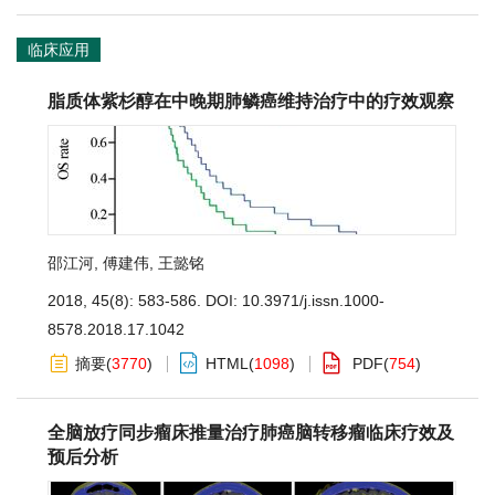
临床应用
脂质体紫杉醇在中晚期肺鳞癌维持治疗中的疗效观察
邵江河
,
傅建伟
,
王懿铭
2018, 45(8): 583-586.
DOI:
10.3971/j.issn.1000-
8578.2018.17.1042
摘要
(
3770
)
HTML
(
1098
)
PDF
(
754
)
全脑放疗同步瘤床推量治疗肺癌脑转移瘤临床疗效及
预后分析