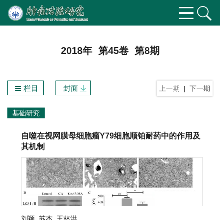
2018年 第45卷 第8期
栏目
封面
上一期
|
下一期
基础研究
自噬在视网膜母细胞瘤Y79细胞顺铂耐药中的作用及
其机制
刘颖
,
苏杰
,
王林洪