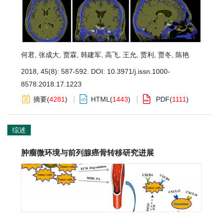
何君
,
张成大
,
贾霖
,
韩建军
,
高飞
,
王允
,
贾利
,
贾冬
,
陈艳
2018, 45(8): 587-592.
DOI:
10.3971/j.issn.1000-
8578.2018.17.1223
摘要
(
4281
)
HTML
(
1443
)
PDF
(
1111
)
综述
肿瘤微环境与前列腺癌骨转移研究进展