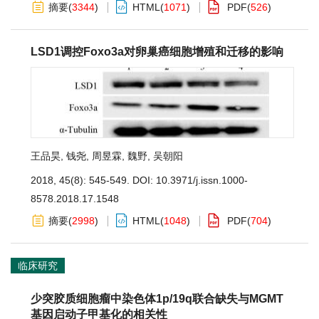
摘要
(
3344
)
HTML
(
1071
)
PDF
(
526
)
LSD1调控Foxo3a对卵巢癌细胞增殖和迁移的影响
王品昊
,
钱尧
,
周昱霖
,
魏野
,
吴朝阳
2018, 45(8): 545-549.
DOI:
10.3971/j.issn.1000-
8578.2018.17.1548
摘要
(
2998
)
HTML
(
1048
)
PDF
(
704
)
临床研究
少突胶质细胞瘤中染色体1p/19q联合缺失与MGMT
基因启动子甲基化的相关性