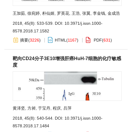
王加茹
,
徐宛婷
,
朴仙姬
,
罗英花
,
王浩
,
张翼
,
李金钱
,
金成浩
2018, 45(8): 533-539.
DOI:
10.3971/j.issn.1000-
8578.2018.17.1582
摘要
(
3226
)
HTML
(
1167
)
PDF
(
631
)
靶向CD24分子3E10增强肝癌HuH-7细胞的化疗敏感
度
黄泽坚
,
方昶
,
于宝丹
,
程庆
,
吕萍
2018, 45(8): 540-544.
DOI:
10.3971/j.issn.1000-
8578.2018.17.1484