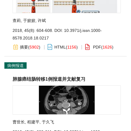
查莉
,
于姣姣
,
许斌
2018, 45(8): 604-608.
DOI:
10.3971/j.issn.1000-
8578.2018.18.0217
摘要
(
5902
)
HTML
(
1156
)
PDF
(
1626
)
病例报道
肺腺癌结肠转移1例报道并文献复习
曹世长
,
程建平
,
于久飞