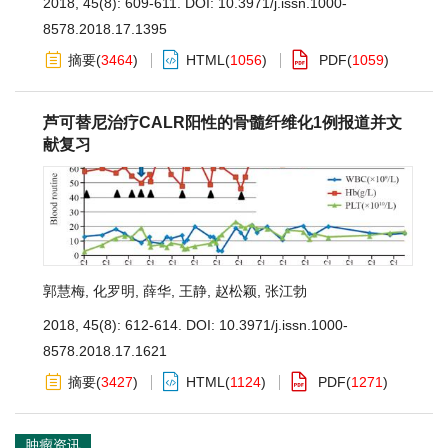
2018, 45(8): 609-611.
DOI:
10.3971/j.issn.1000-
8578.2018.17.1395
摘要
(
3464
)
HTML
(
1056
)
PDF
(
1059
)
芦可替尼治疗CALR阳性的骨髓纤维化1例报道并文
献复习
郭慧梅
,
化罗明
,
薛华
,
王静
,
赵松颖
,
张江勃
2018, 45(8): 612-614.
DOI:
10.3971/j.issn.1000-
8578.2018.17.1621
摘要
(
3427
)
HTML
(
1124
)
PDF
(
1271
)
肿瘤资讯