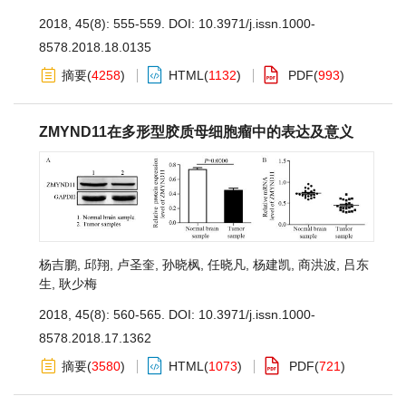
2018, 45(8): 555-559.
DOI:
10.3971/j.issn.1000-
8578.2018.18.0135
摘要
(
4258
)
HTML
(
1132
)
PDF
(
993
)
ZMYND11在多形型胶质母细胞瘤中的表达及意义
杨吉鹏
,
邱翔
,
卢圣奎
,
孙晓枫
,
任晓凡
,
杨建凯
,
商洪波
,
吕东
生
,
耿少梅
2018, 45(8): 560-565.
DOI:
10.3971/j.issn.1000-
8578.2018.17.1362
摘要
(
3580
)
HTML
(
1073
)
PDF
(
721
)