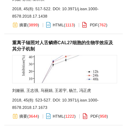
2018, 45(8): 517-522.
DOI:
10.3971/j.issn.1000-
8578.2018.17.1438
摘要
(
3899
)
HTML
(
1113
)
PDF
(
762
)
重离子辐照对人舌鳞癌CAL27细胞的生物学效应及
其分子机制
刘娅丽
,
王志强
,
马丽娟
,
王若宇
,
杨兰
,
冯正虎
2018, 45(8): 523-527.
DOI:
10.3971/j.issn.1000-
8578.2018.17.1673
摘要
(
3644
)
HTML
(
1222
)
PDF
(
958
)