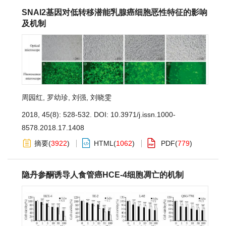
SNAI2基因对低转移潜能乳腺癌细胞恶性特征的影响
及机制
周园红
,
罗幼珍
,
刘强
,
刘晓雯
2018, 45(8): 528-532.
DOI:
10.3971/j.issn.1000-
8578.2018.17.1408
摘要
(
3922
)
HTML
(
1062
)
PDF
(
779
)
隐丹参酮诱导人食管癌HCE-4细胞凋亡的机制