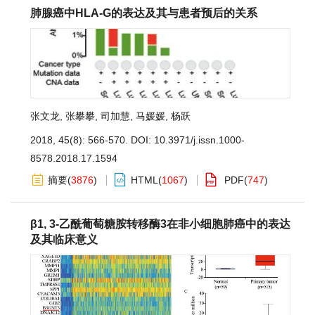
肺腺癌中HLA-G的表达及其与患者预后的关系
张文龙
,
张攀攀
,
司加慧
,
马媛媛
,
杨跃
2018, 45(8): 566-570.
DOI:
10.3971/j.issn.1000-
8578.2018.17.1594
摘要
(
3876
)
HTML
(
1067
)
PDF
(
747
)
β1, 3-乙酰葡萄糖胺转移酶3在非小细胞肺癌中的表达
及其临床意义