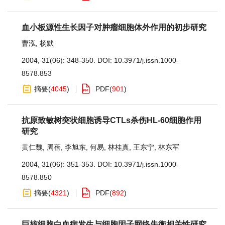
血小板源性生长因子对肿瘤细胞体外作用的初步研究
曹泓
,
杨默
2004, 31(06): 348-350.
DOI:
10.3971/j.issn.1000-
8578.853
摘要
(
4045
)
PDF
(
901
)
抗原致敏树突状细胞诱导CTLs杀伤HL-60细胞作用
研究
黄仁魏
,
周蓓
,
李旭东
,
何易
,
林桂真
,
王东宁
,
林东军
2004, 31(06): 351-353.
DOI:
10.3971/j.issn.1000-
8578.850
摘要
(
4321
)
PDF
(
892
)
巨核细胞白血病发生与细胞因子网络失衡相关性研究