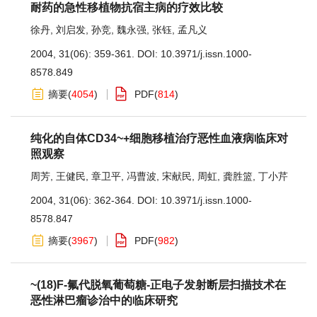
耐药的急性移植物抗宿主病的疗效比较
徐丹
,
刘启发
,
孙竞
,
魏永强
,
张钰
,
孟凡义
2004, 31(06): 359-361.
DOI:
10.3971/j.issn.1000-
8578.849
摘要
(
4054
)
PDF
(
814
)
纯化的自体CD34~+细胞移植治疗恶性血液病临床对
照观察
周芳
,
王健民
,
章卫平
,
冯曹波
,
宋献民
,
周虹
,
龚胜篮
,
丁小芹
2004, 31(06): 362-364.
DOI:
10.3971/j.issn.1000-
8578.847
摘要
(
3967
)
PDF
(
982
)
~(18)F-氟代脱氧葡萄糖-正电子发射断层扫描技术在
恶性淋巴瘤诊治中的临床研究