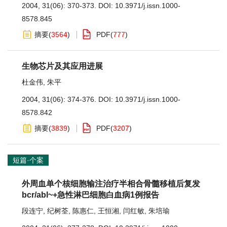
2004, 31(06): 370-373.
DOI:
10.3971/j.issn.1000-
8578.845
摘要
(
3564
)
PDF
(
777
)
生物芯片及其应用进展
杜金伟
,
朱平
2004, 31(06): 374-376.
DOI:
10.3971/j.issn.1000-
8578.842
摘要
(
3839
)
PDF
(
3207
)
短篇·个案
外周血单个核细胞输注治疗半相合骨髓移植后复发
bcr/abl~+急性淋巴细胞白血病1例报告
段连宁
,
纪树荃
,
陈惠仁
,
王恒湘
,
闫红敏
,
朱培瑜