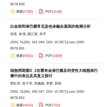
8578.890
摘要
(
3780
)
PDF
(
1148
)
白血病和淋巴瘤常见染色体融合基因的检测分析
张英
,
朱强
,
顾江英
,
朱平
2004, 31(06): 341-344.
DOI:
10.3971/j.issn.1000-
8578.891
摘要
(
4582
)
PDF
(
1408
)
细胞周期素D_2在霍奇金淋巴瘤及间变性大细胞淋巴
瘤中的表达及其意义探讨
郭红革
,
曾子华
,
郑佩娥
,
李辉
,
郭莉
2004, 31(06): 345-347.
DOI:
10.3971/j.issn.1000-
8578.852
摘要
(
4015
)
PDF
(
702
)