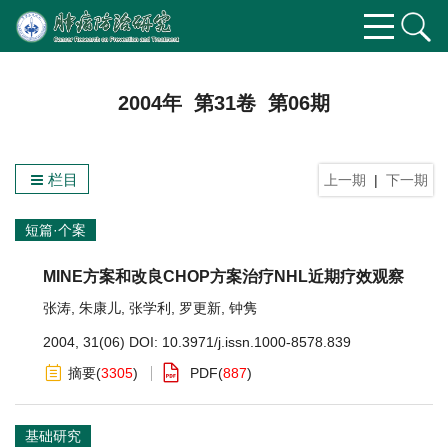
2004年 第31卷 第06期
栏目
上一期
|
下一期
短篇·个案
MINE方案和改良CHOP方案治疗NHL近期疗效观察
张涛
,
朱康儿
,
张学利
,
罗更新
,
钟隽
2004, 31(06)
DOI:
10.3971/j.issn.1000-8578.839
摘要
(
3305
)
PDF
(
887
)
基础研究