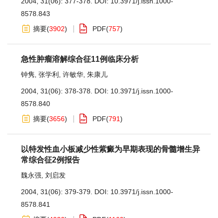
2004, 31(06): 377-378.
DOI:
10.3971/j.issn.1000-
8578.843
摘要
(
3902
)
PDF
(
757
)
急性肿瘤溶解综合征11例临床分析
钟隽
,
张学利
,
许敏华
,
朱康儿
2004, 31(06): 378-378.
DOI:
10.3971/j.issn.1000-
8578.840
摘要
(
3656
)
PDF
(
791
)
以特发性血小板减少性紫癜为早期表现的骨髓增生异
常综合征2例报告
魏永强
,
刘启发
2004, 31(06): 379-379.
DOI:
10.3971/j.issn.1000-
8578.841