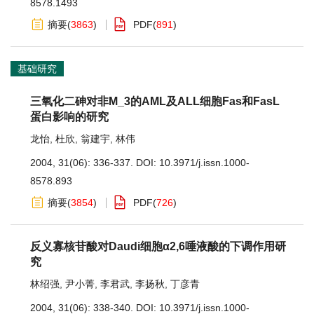
8578.1493
摘要
(
3863
)
PDF
(
891
)
基础研究
三氧化二砷对非M_3的AML及ALL细胞Fas和FasL
蛋白影响的研究
龙怡
,
杜欣
,
翁建宇
,
林伟
2004, 31(06): 336-337.
DOI:
10.3971/j.issn.1000-
8578.893
摘要
(
3854
)
PDF
(
726
)
反义寡核苷酸对Daudi细胞α2,6唾液酸的下调作用研
究
林绍强
,
尹小菁
,
李君武
,
李扬秋
,
丁彦青
2004, 31(06): 338-340.
DOI:
10.3971/j.issn.1000-