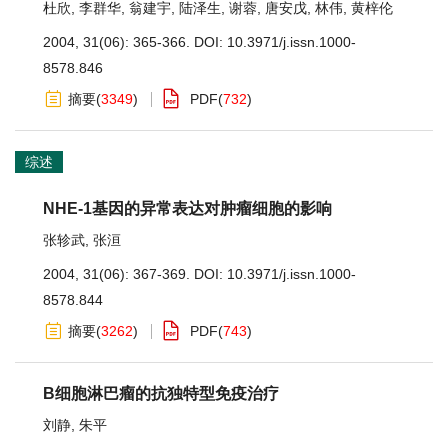
杜欣
,
李群华
,
翁建宇
,
陆泽生
,
谢蓉
,
唐安戊
,
林伟
,
黄梓伦
2004, 31(06): 365-366.
DOI:
10.3971/j.issn.1000-
8578.846
摘要
(
3349
)
PDF
(
732
)
综述
NHE-1基因的异常表达对肿瘤细胞的影响
张轸武
,
张洹
2004, 31(06): 367-369.
DOI:
10.3971/j.issn.1000-
8578.844
摘要
(
3262
)
PDF
(
743
)
B细胞淋巴瘤的抗独特型免疫治疗
刘静
,
朱平