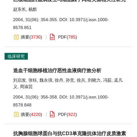
赵东长
,
杨默
2004, 31(06): 354-355.
DOI:
10.3971/j.issn.1000-
8578.851
摘要
(
3730
)
PDF
(
785
)
临床研究
造血干细胞移植治疗恶性血液病疗效分析
刘启发
,
张钰
,
魏永强
,
徐丹
,
孙竞
,
徐兵
,
刘晓力
,
冯茹
,
孟凡
义
,
周淑芸
2004, 31(06): 356-358.
DOI:
10.3971/j.issn.1000-
8578.848
摘要
(
4220
)
PDF
(
922
)
抗胸腺细胞球蛋白与抗CD3单克隆抗体治疗皮质激素