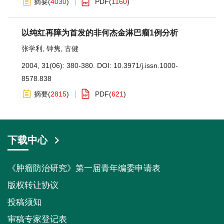
摘要
(
4030
)
PDF
(
1160
)
以纯红再障为首发的非何杰金淋巴瘤1例分析
张学利
,
钟隽
,
古健
2004, 31(06): 380-380.
DOI:
10.3971/j.issn.1000-
8578.838
摘要
(
2815
)
PDF
(
621
)
下载中心
《肿瘤防治研究》第一届青年编委申请表
版权转让协议
投稿须知
审稿专家登记表