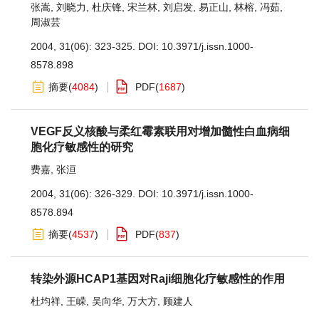
张嵩
,
刘晓力
,
杜庆锋
,
宋兰林
,
刘启发
,
易正山
,
林榕
,
冯茹
,
周淑芸
2004, 31(06): 323-325.
DOI:
10.3971/j.issn.1000-
8578.898
摘要
(
4084
)
PDF
(
1687
)
VEGF反义核酸与柔红霉素联用对增加髓性白血病细
胞化疗敏感性的研究
费嘉
,
张洹
2004, 31(06): 326-329.
DOI:
10.3971/j.issn.1000-
8578.894
摘要
(
4537
)
PDF
(
837
)
转染外源HCAP1基因对Raji细胞化疗敏感性的作用
杜均祥
,
王嵘
,
吴向华
,
万大方
,
顾建人