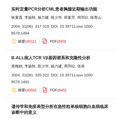
实时定量PCR分析CML患者胸腺近期输出功能
耿素霞
,
李扬秋
,
杨力建
,
陈少华
,
韩素芳
,
周羽竝
,
陈青山
2004, 31(06): 317-319.
DOI:
10.3971/j.issn.1000-
8578.1494
摘要
(
4011
)
PDF
(
849
)
B-ALL病人TCR Vβ基因谱系和克隆性分析
黄梅娟
,
李扬秋
,
陈少华
,
杨力建
,
周羽竝
,
张涛
2004, 31(06): 320-322.
DOI:
10.3971/j.issn.1000-
8578.1491
摘要
(
4050
)
PDF
(
845
)
遗传学和免疫表型分析在急性粒单核细胞白血病临床
诊断中的意义