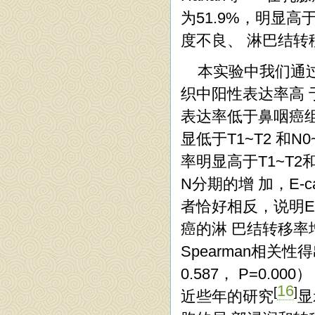
为51.9%，明显高
度不良、 淋巴结
本实验中我们通过免
织中阳性表达率高 于
表达率低于鼻咽癌组织。
显低于T1~T2 和N0
率明显高于T1~T2
N分期的增 加，E-c
者恰好相反，说明E-c
癌的淋 巴结转移率
Spearman相关性得出
0.587， P=0
16
[
]
近些年的研究
显