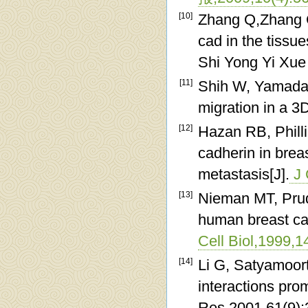
[10]
Zhang Q,Zhang CJ
cad in the tissue
Shi Yong Yi Xue 
[11]
Shih W, Yamada S
migration in a 3
[12]
Hazan RB, Philli
cadherin in brea
metastasis[J].
J 
[13]
Nieman MT, Prudo
human breast can
Cell Biol,1999,1
[14]
Li G, Satyamoort
interactions pro
Res,2001,61(9):