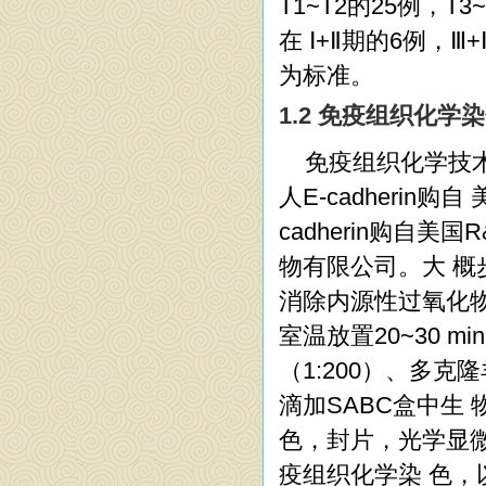
T1~T2的25例，T
在 Ⅰ+Ⅱ期的6例，Ⅲ
为标准。
1.2 免疫组织化学
免疫组织化学技术
人E-cadherin购自 
cadherin购自
物有限公司。大 概
消除内源性过氧化物
室温放置20~30 m
（1:200）、多克隆羊
滴加SABC盒中生 物
色，封片，光学显微
疫组织化学染 色，