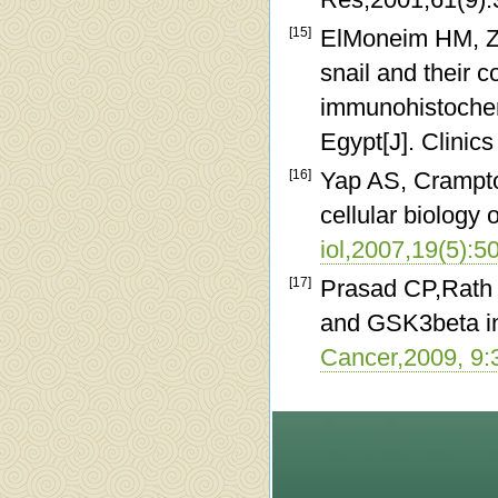
[15]
ElMoneim HM, Za
snail and their c
immunohistochemi
Egypt[J]. Clinic
[16]
Yap AS, Crampto
cellular biology 
iol,2007,19(5):5
[17]
Prasad CP,Rath G
and GSK3beta in 
Cancer,2009, 9: