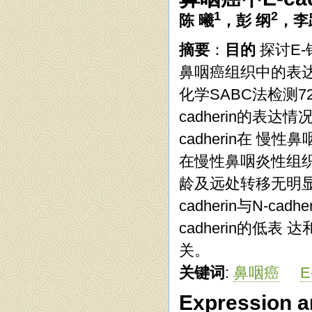
1
2
陈 曦
，彭 纲
，李
摘要
：
目的
探讨E-钙
鼻咽癌组织中的表
化学SABC法检测72
cadherin的表
cadherin在 慢
在慢性鼻咽炎性组
龄及远处转移无明显
cadherin与N-c
cadherin的低表
关。
关键词
:
鼻咽癌
Expression an