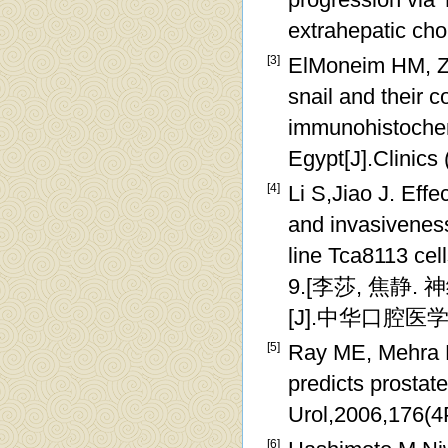
extrahepatic ch
[3]
ElMoneim HM, Za
snail and their c
immunohistochemi
Egypt[J].Clinics
[4]
Li S,Jiao J. Effe
and invasivenes
line Tca8113 cel
9.[李莎, 焦
[J].中华口腔医学杂 ,
[5]
Ray ME, Mehra R
predicts prostat
Urol,2006,176(4P
[6]