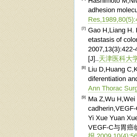
Hashimoto M,Niw
adhesion molecul
Res,1989,80(5):
[7]
Gao H,Liang H. E
etastasis of col
2007,13(3)
[J]..
天津医科大学学报,
[8]
Liu D,Huang C,K
diferentiation an
Ann Thorac Surg
[9]
Ma Z,Wu H,Wei R
cadherin,VEGF-C 
Yi Xue Yuan Xu
VEGF-C与胃癌
报,2009,10(4):56