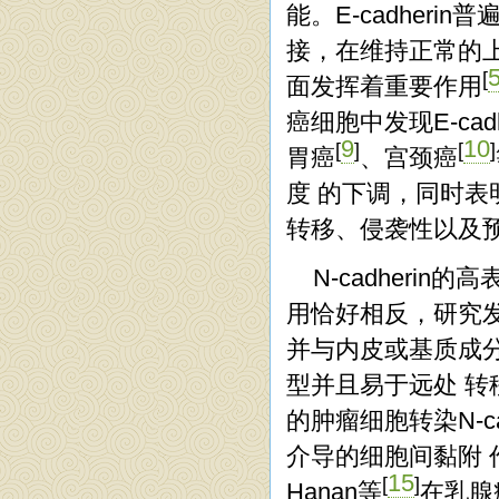
能。E-cadher
接，在维持正常的
[
面发挥着重要作用
癌细胞中发现E-ca
9
10
[
]
[
]
胃癌
、宫颈癌
度 的下调，同时表明
转移、侵袭性以及预
N-cadherin
用恰好相反，研究发 
并与内皮或基质成
型并且易于远处 转
的肿瘤细胞转染N-ca
介导的细胞间黏附 作
15
[
]
Hanan等
在乳腺