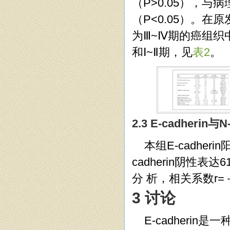
（P>0.05），
（P<0.05）。在
为Ⅲ~Ⅳ期的癌组织中 
和Ⅰ~Ⅱ期，见
表2
。
2.3 E-cadher
本组E-cadheri
cadherin阴性表达
分 析，相关系数r=
3 讨论
E-cadheri