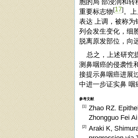
胞的局 部浸润和转移有着
17
[
]
重要标志物
。上皮
表达 上调，被称为
列会发生变化，细
脱离原发部位，向
总之，上述研究提示，
测鼻咽癌的侵袭性和
接提示鼻咽癌进展过
中进一步证实鼻 咽
参考文献
[1]
Zhao RZ. Epithel
Zhongguo Fei Ai 
[2]
Araki K, Shimura
progression via 