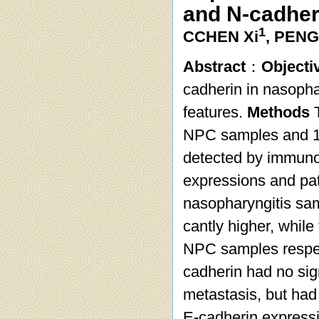
and N-cadher
1
CCHEN Xi
, PENG
Abstract
：
Objecti
cadherin in nasophar
features.
Methods
T
NPC samples and 12
detected by immuno
expressions and pat
nasopharyngitis sam
cantly higher, while 
NPC samples respect
cadherin had no sign
metastasis, but had 
E-cadherin expressi