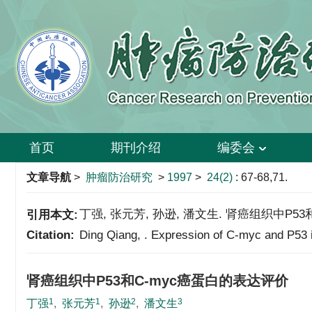
首页
期刊介绍
编委会
文章导航
>
肿瘤防治研究
>
1997
>
24(2)
: 67-68,71.
丁强, 张元芳, 孙逊, 潘文生. 肾癌组织中P53和C-m
引用本文:
Citation:
Ding Qiang, . Expression of C-myc and P53 
肾癌组织中P53和C-myc癌蛋白的表达评价
1
1
2
3
丁强
,
张元芳
,
孙逊
,
潘文生