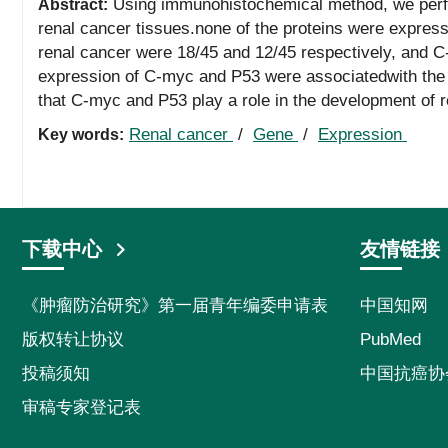
Using immunohistochemical method, we perfo
Abstract:
renal cancer tissues.none of the proteins were express
renal cancer were 18/45 and 12/45 respectively, and C
expression of C-myc and P53 were associatedwith the s
that C-myc and P53 play a role in the development of 
Renal cancer
/
Gene
/
Expression
Key words:
下载中心
友情链接
《肿瘤防治研究》第一届青年编委申请表
中国知网
版权转让协议
PubMed
投稿须知
中国抗癌协
审稿专家登记表