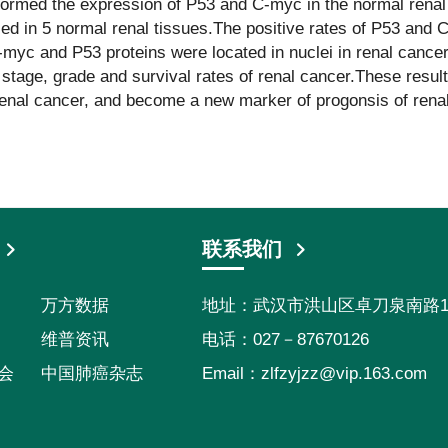
rmed the expression of P53 and C-myc in the normal renal
ed in 5 normal renal tissues.The positive rates of P53 and 
-myc and P53 proteins were located in nuclei in renal cance
tage, grade and survival rates of renal cancer.These resul
renal cancer, and become a new marker of progonsis of rena
联系我们
万方数据
地址：武汉市洪山区卓刀泉南路116
维普资讯
电话：027－87670126
会
中国肺癌杂志
Email：
zlfzyjzz@vip.163.com