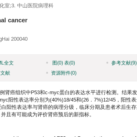
药化室;3. 中山医院病理科
al cancer
ngHai 200040
ML全文
图
(0)
表
(0)
参考文献
(9)
引文献
资源附件
(0)
肾癌组织中P53和c-myc蛋白的表达水平进行检测。结果
性表达率分别为(40%)18/45和(26．7%)12/45，阳性
53蛋白阳性表达率与肾癌的病理分级，临床分期及患者术后生
关，并且有可能成为评价肾癌预后的新指标。