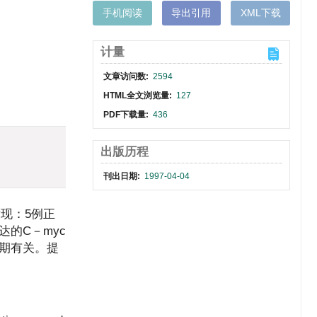
手机阅读
导出引用
XML下载
计量
文章访问数:
2594
HTML全文浏览量:
127
PDF下载量:
436
出版历程
刊出日期:
1997-04-04
发现：5例正
表达的C－myc
存期有关。提