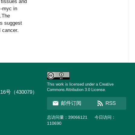
 tissues and
C-myc in
r.The
ts suggest
l cancer.
This work is licensed under a Creative
Commons Attribution 3.0 License.
号（430079）
邮件订阅
RSS
总访问量：
39066121
今日访问：
110690