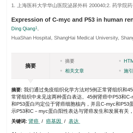
1. 上海医科大学华山医院泌尿外科 200040;2. 药学院
Expression of C-myc and P53 in human ren
1
Ding Qiang
,
HuaShan Hospital, ShangHai Medical University, Sha
摘要
HT
摘要
相关文章
施
我们通过免疫组织化学方法对5例正常肾组织和45例
摘要:
常肾组织中未见这两种蛋白表达。45例肾癌中P53和C-myc阳
和P53蛋白均定位于肾癌细胞核内，并且C-myc和P
示P53和C－myc蛋白阳性表达与肾癌发生和发展有
肾癌
/
癌基因
/
表达
关键词: