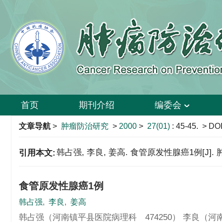
首页
期刊介绍
编委会
文章导航
>
肿瘤防治研究
>
2000
>
27(01)
: 45-45.
> DOI
韩占强, 李良, 姜高. 食管原发性腺癌1例[J]. 肿瘤防治
引用本文:
食管原发性腺癌1例
韩占强
,
李良
,
姜高
韩占强（河南镇平县医院病理科 474250） 李良（