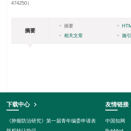
474250）
摘要
HT
摘要
相关文章
施
下载中心
友情链接
《肿瘤防治研究》第一届青年编委申请表
中国知网
版权转让协议
PubMed