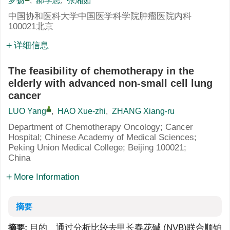
罗扬
,
郝学志
,
张湘茹
中国协和医科大学中国医学科学院肿瘤医院内科
100021北京
详细信息
The feasibility of chemotherapy in the
elderly with advanced non-small cell lung
cancer
LUO Yang
,
HAO Xue-zhi
,
ZHANG Xiang-ru
Department of Chemotherapy Oncology; Cancer
Hospital; Chinese Academy of Medical Sciences;
Peking Union Medical College; Beijing 100021;
China
More Information
摘要
目的 通过分析比较去甲长春花碱 (NVB)联合顺铂
摘要: