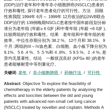
(DDP)治疗老年和中青年非小细胞肺癌(NSCLC)患者的
疗效和毒性, 探讨老年患者化疗的可行性。方法 回顾
性将我院 1994年 6月～ 1999年 12月收治的以NVB联合
DDP治疗的 139例晚期NSCLC患者按中国年龄段划分标
准分为老年组 (年龄≥ 6 0岁 )和中青年组 (年龄 <6 0岁 ),
比较两组的疗效和毒性。结果 老年组和中青年组的有
效率、中位生存期分别为 38.2 %、12个月和 38.1%、9
个月 ;两组的III～IV血色素、白细胞、血小板下降分别为
9.1%、5 6 .4 %、5 .5 %和 4 .8%、5 9.5 %、2 .4 %, 差
异均无显著性。结论 一般状况良好 (KPS≥ 80 )的老年
患者能够耐受中等剂量化疗。
老年
/
非小细胞肺癌
/
药物疗法
/
可行性
关键词:
Objective To explore the feasibility of
Abstract:
chemotherapy in the elderly patients by analysing the
effects and toxicities between the old and young
patients with advanced non-small cell lung cancer
(NSCLC) treated by novelbin and cisplatin. Methods A