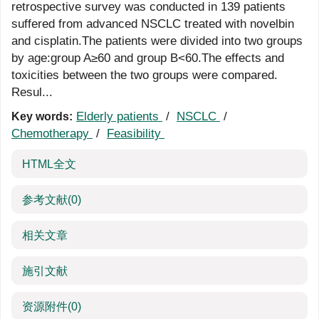
retrospective survey was conducted in 139 patients
suffered from advanced NSCLC treated with novelbin
and cisplatin.The patients were divided into two groups
by age:group A≥60 and group B<60.The effects and
toxicities between the two groups were compared.
Resul...
Elderly patients
/
NSCLC
/
Key words:
Chemotherapy
/
Feasibility
HTML全文
参考文献
(0)
相关文章
施引文献
资源附件
(0)