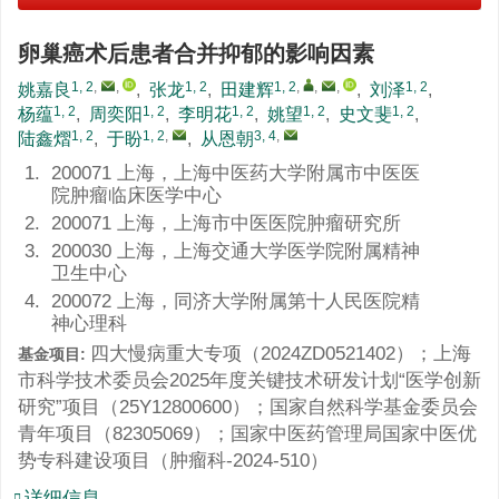
卵巢癌术后患者合并抑郁的影响因素
1, 2
,
,
1, 2
1, 2
,
,
,
1, 2
姚嘉良
,
张龙
,
田建辉
,
刘泽
,
1, 2
1, 2
1, 2
1, 2
1, 2
杨蕴
,
周奕阳
,
李明花
,
姚望
,
史文斐
,
1, 2
1, 2
,
3, 4
,
陆鑫熠
,
于盼
,
从恩朝
1.
200071 上海，上海中医药大学附属市中医医
院肿瘤临床医学中心
2.
200071 上海，上海市中医医院肿瘤研究所
3.
200030 上海，上海交通大学医学院附属精神
卫生中心
4.
200072 上海，同济大学附属第十人民医院精
神心理科
四大慢病重大专项（
2024ZD0521402
）；上海
基金项目:
市科学技术委员会2025年度关键技术研发计划“医学创新
研究”项目（
25Y12800600
）；国家自然科学基金委员会
青年项目（
82305069
）；国家中医药管理局国家中医优
势专科建设项目（肿瘤科-2024-510）
详细信息