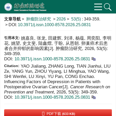
文章导航
>
肿瘤防治研究
>
2026
>
53(5)
: 349-359.
> DOI:
10.3971/j.issn.1000-8578.2026.25.0831
引用本文:
姚嘉良, 张龙, 田建辉, 刘泽, 杨蕴, 周奕阳, 李明
花, 姚望, 史文斐, 陆鑫熠, 于盼, 从恩朝. 卵巢癌术后患
者合并抑郁的影响因素[J]. 肿瘤防治研究, 2026, 53(5):
349-359.
DOI:
10.3971/j.issn.1000-8578.2026.25.0831
Citation:
YAO Jialiang, ZHANG Long, TIAN Jianhui, LIU
Ze, YANG Yun, ZHOU Yiyang, LI Minghua, YAO Wang,
SHI Wenfei, LU Xinyi, YU Pan, CONG Enchao.
Influencing Factors of Depression in Patients with
Postoperative Ovarian Cancer[J].
Cancer Research on
Prevention and Treatment
, 2026, 53(5): 349-359.
DOI:
10.3971/j.issn.1000-8578.2026.25.0831
PDF下载
(633 KB)