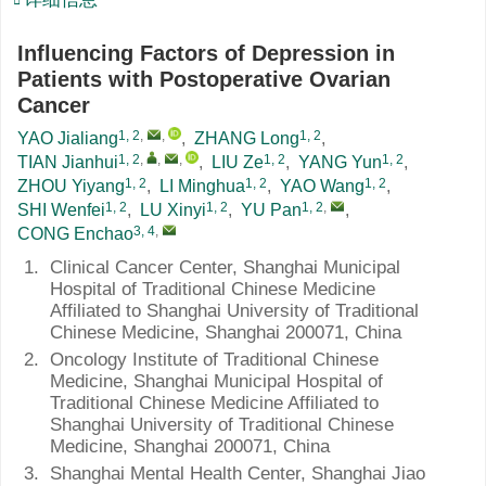
Influencing Factors of Depression in
Patients with Postoperative Ovarian
Cancer
1, 2
,
,
1, 2
YAO Jialiang
,
ZHANG Long
,
1, 2
,
,
,
1, 2
1, 2
TIAN Jianhui
,
LIU Ze
,
YANG Yun
,
1, 2
1, 2
1, 2
ZHOU Yiyang
,
LI Minghua
,
YAO Wang
,
1, 2
1, 2
1, 2
,
SHI Wenfei
,
LU Xinyi
,
YU Pan
,
3, 4
,
CONG Enchao
1.
Clinical Cancer Center, Shanghai Municipal
Hospital of Traditional Chinese Medicine
Affiliated to Shanghai University of Traditional
Chinese Medicine, Shanghai 200071, China
2.
Oncology Institute of Traditional Chinese
Medicine, Shanghai Municipal Hospital of
Traditional Chinese Medicine Affiliated to
Shanghai University of Traditional Chinese
Medicine, Shanghai 200071, China
3.
Shanghai Mental Health Center, Shanghai Jiao