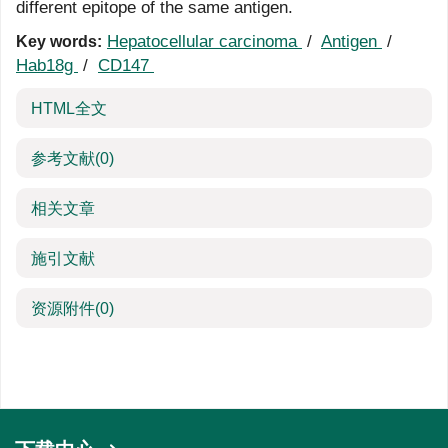
different epitope of the same antigen.
Hepatocellular carcinoma
/
Antigen
/
Key words:
Hab18g
/
CD147
HTML全文
参考文献
(0)
相关文章
施引文献
资源附件
(0)