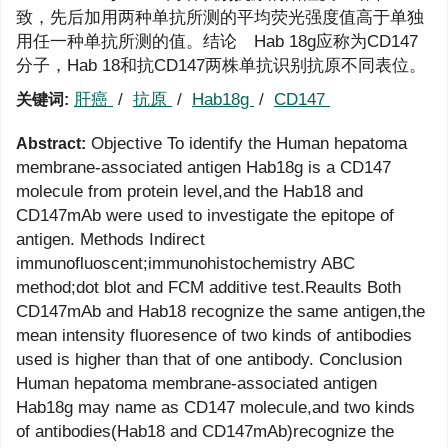
致，先后加用两种单抗所测的平均荧光强度值高于单独
用任一种单抗所测的值。结论 Hab 18g应称为CD147
分子，Hab 18和抗CD147两株单抗识别抗原不同表位。
肝癌
/
抗原
/
Hab18g
/
CD147
关键词:
Objective To identify the Human hepatoma
Abstract:
membrane-associated antigen Hab18g is a CD147
molecule from protein level,and the Hab18 and
CD147mAb were used to investigate the epitope of
antigen. Methods Indirect
immunofluoscent;immunohistochemistry ABC
method;dot blot and FCM additive test.Reaults Both
CD147mAb and Hab18 recognize the same antigen,the
mean intensity fluoresence of two kinds of antibodies
used is higher than that of one antibody. Conclusion
Human hepatoma membrane-associated antigen
Hab18g may name as CD147 molecule,and two kinds
of antibodies(Hab18 and CD147mAb)recognize the